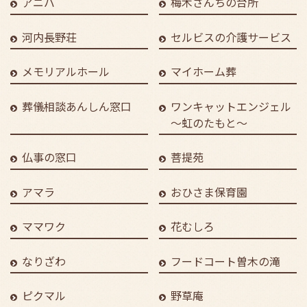
アニバ
梅木さんちの台所
河内長野荘
セルビスの介護サービス
メモリアルホール
マイホーム葬
葬儀相談あんしん窓口
ワンキャットエンジェル
～虹のたもと～
仏事の窓口
菩提苑
アマラ
おひさま保育園
ママワク
花むしろ
なりざわ
フードコート曽木の滝
ピクマル
野草庵