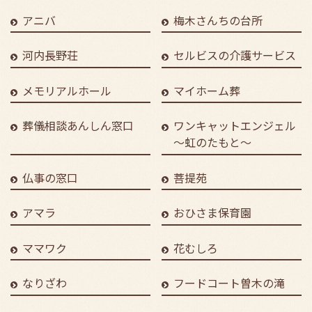
アニバ
梅木さんちの台所
河内長野荘
セルビスの介護サービス
メモリアルホール
マイホーム葬
葬儀相談あんしん窓口
ワンキャットエンジェル
～虹のたもと～
仏事の窓口
菩提苑
アマラ
おひさま保育園
ママワク
花むしろ
なりざわ
フードコート曽木の滝