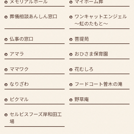
メモリアルホール
マイホーム葬
葬儀相談あんしん窓口
ワンキャットエンジェル
～虹のたもと～
仏事の窓口
菩提苑
アマラ
おひさま保育園
ママワク
花むしろ
なりざわ
フードコート曽木の滝
ピクマル
野草庵
セルビスフーズ岸和田工
場